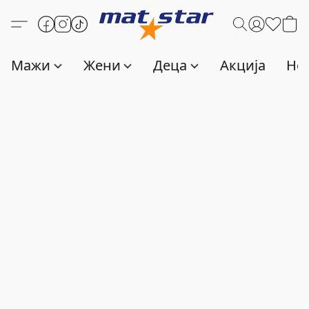
Мажи
Жени
Деца
Акција
Нов