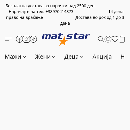
Бесплатна достава за нарачки над
2500
ден.
Нарачајте на тел.
+389
70414373
14 дена
право на враќање Достава во рок од 1 до 3
дена
Мажи
Жени
Деца
Акција
Нов