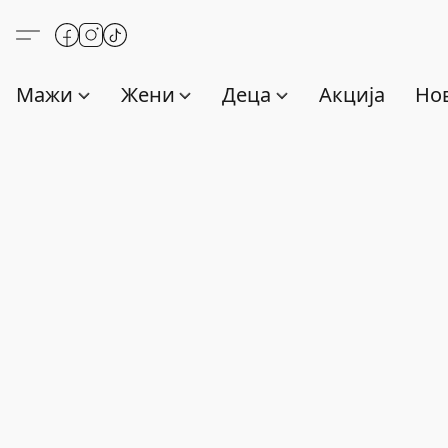
Мажи
Жени
Деца
Акција
Нов