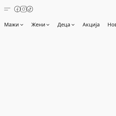
Мажи
Жени
Деца
Акција
Нов