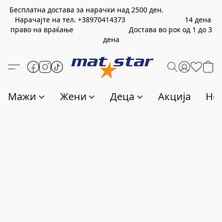
Бесплатна достава за нарачки над
2500
ден.
Нарачајте на тел.
+389
70414373
14 дена
право на враќање Достава во рок од 1 до 3
дена
Мажи
Жени
Деца
Акција
Нов