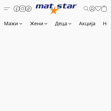
Мажи
Жени
Деца
Акција
Нов