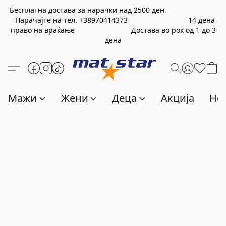
Бесплатна достава за нарачки над
2500
ден.
Нарачајте на тел.
+389
70414373
14 дена
право на враќање Достава во рок од 1 до 3
дена
Мажи
Жени
Деца
Акција
Нов