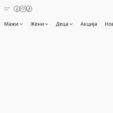
Мажи
Жени
Деца
Акција
Нов