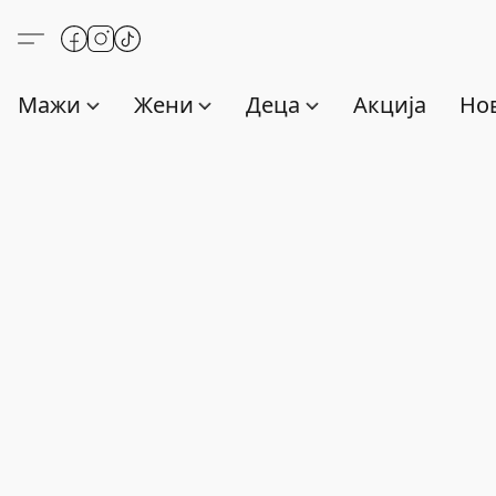
Мажи
Жени
Деца
Акција
Нов