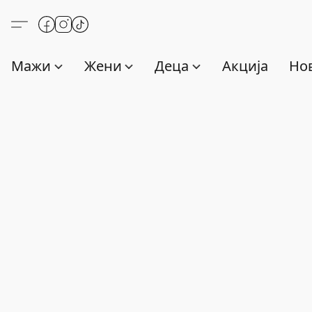
Мажи
Жени
Деца
Акција
Нов