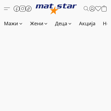
Мажи
Жени
Деца
Акција
Нов