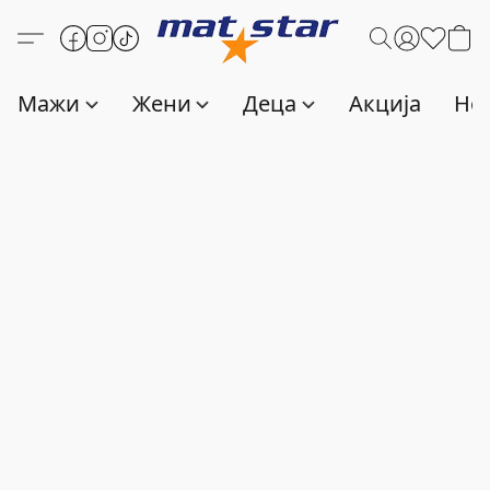
Мажи
Жени
Деца
Акција
Нов