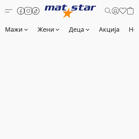
Мажи
Жени
Деца
Акција
Нов