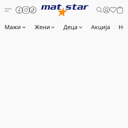
Мажи
Жени
Деца
Акција
Нов