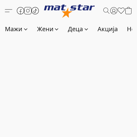
Мажи
Жени
Деца
Акција
Нов