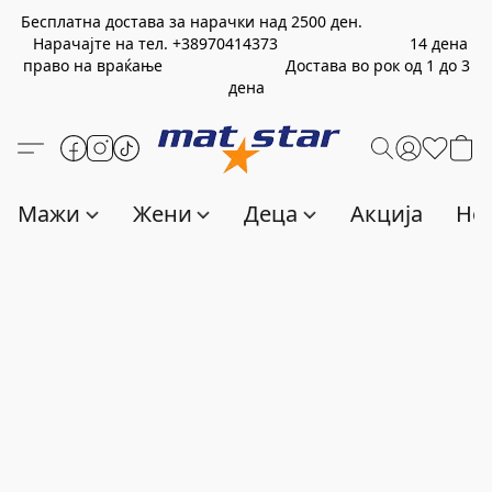
Бесплатна достава за нарачки над
2500
ден.
Нарачајте на тел.
+389
70414373
14 дена
право на враќање Достава во рок од 1 до 3
дена
Мажи
Жени
Деца
Акција
Нов