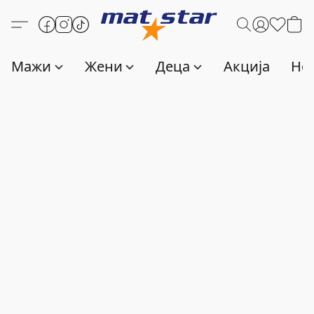
Мажи
Жени
Деца
Акција
Нов