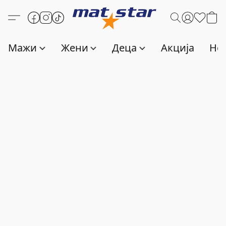
Мажи
Жени
Деца
Акција
Нов