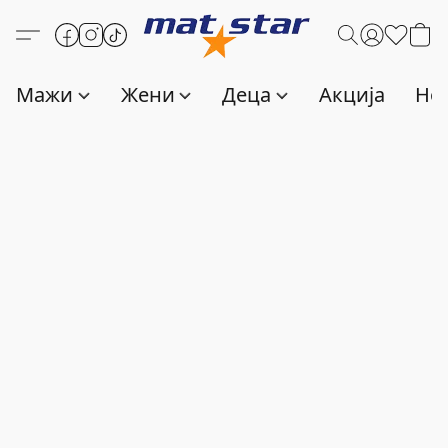
Мажи
Жени
Деца
Акција
Нов