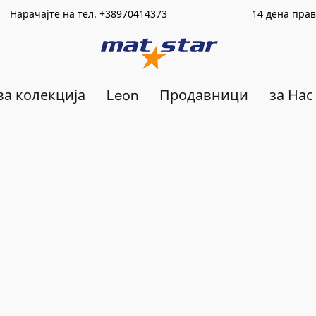
Нарачајте на тел.
+389
70414373
14 дена право на в
а колекција
Leon
Продавници
за Нас