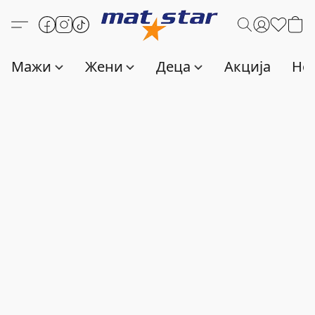
Мажи
Жени
Деца
Акција
Нов