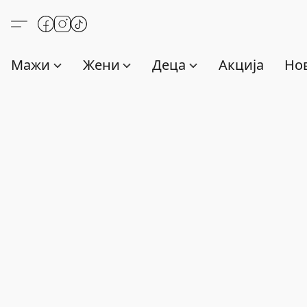
Мажи
Жени
Деца
Акција
Нов