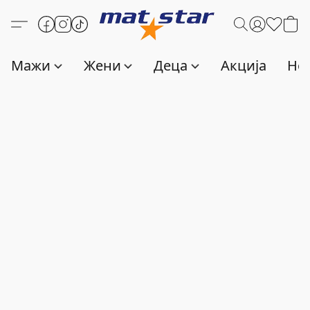
Мажи
Жени
Деца
Акција
Нов