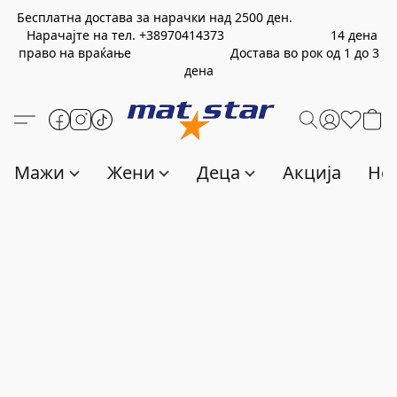
Бесплатна достава за нарачки над
2500
ден.
Нарачајте на тел.
+389
70414373
14 дена
право на враќање Достава во рок од 1 до 3
дена
Мажи
Жени
Деца
Акција
Нов