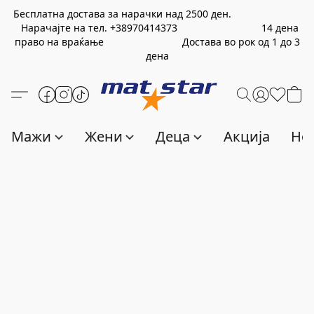
Бесплатна достава за нарачки над
2500
ден.
Нарачајте на тел.
+389
70414373
14 дена
право на враќање Достава во рок од 1 до 3
дена
Мажи
Жени
Деца
Акција
Нов