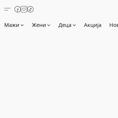
Мажи
Жени
Деца
Акција
Нов