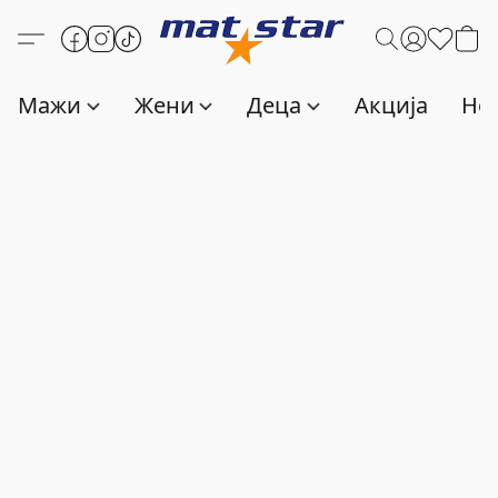
Мажи
Жени
Деца
Акција
Нов