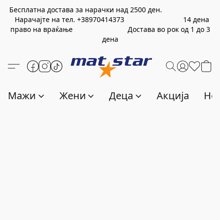
Бесплатна достава за нарачки над
2500
ден.
Нарачајте на тел.
+389
70414373
14 дена
право на враќање Достава во рок од 1 до 3
дена
Мажи
Жени
Деца
Акција
Нов