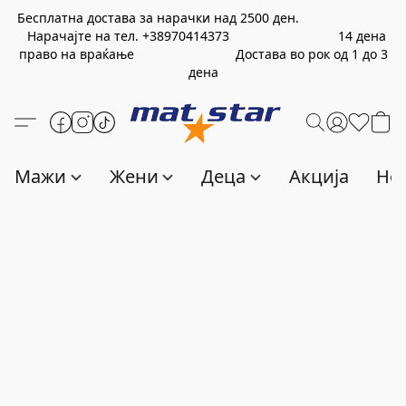
Бесплатна достава за нарачки над
2500
ден.
Нарачајте на тел.
+389
70414373
14 дена
право на враќање Достава во рок од 1 до 3
дена
Мажи
Жени
Деца
Акција
Нов