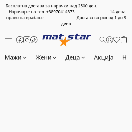
Бесплатна достава за нарачки над
2500
ден.
Нарачајте на тел.
+389
70414373
14 дена
право на враќање Достава во рок од 1 до 3
дена
Мажи
Жени
Деца
Акција
Нов