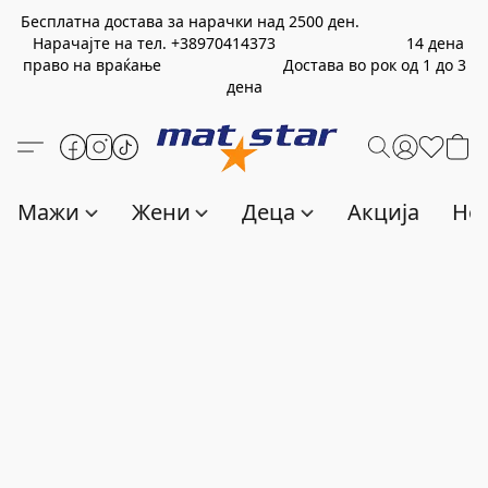
Бесплатна достава за нарачки над
2500
ден.
Нарачајте на тел.
+389
70414373
14 дена
право на враќање Достава во рок од 1 до 3
дена
Мажи
Жени
Деца
Акција
Нов