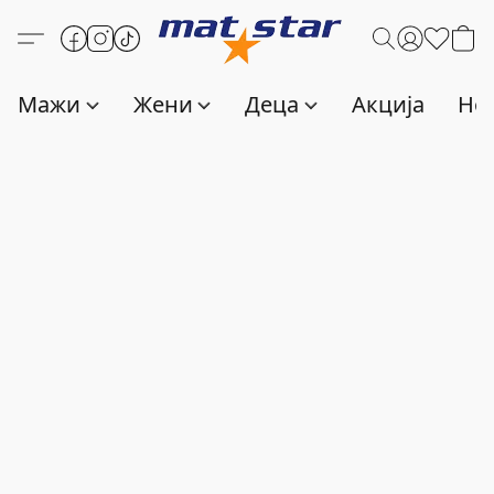
Мажи
Жени
Деца
Акција
Нов