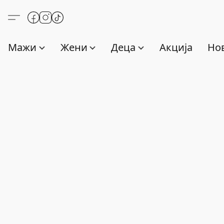
Мажи
Жени
Деца
Акција
Нов