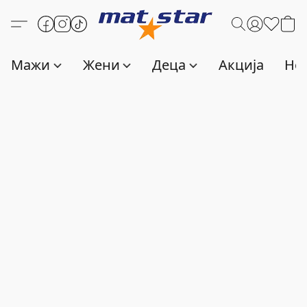
Мажи
Жени
Деца
Акција
Нов