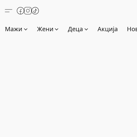
Мажи
Жени
Деца
Акција
Нов