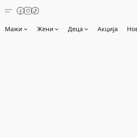
Мажи
Жени
Деца
Акција
Нов