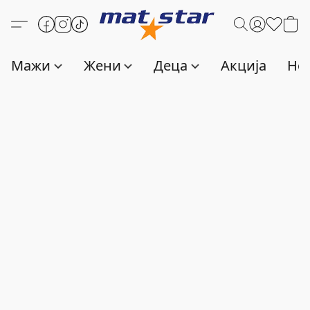
Мажи
Жени
Деца
Акција
Нов