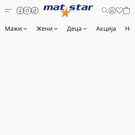
Мажи
Жени
Деца
Акција
Нов