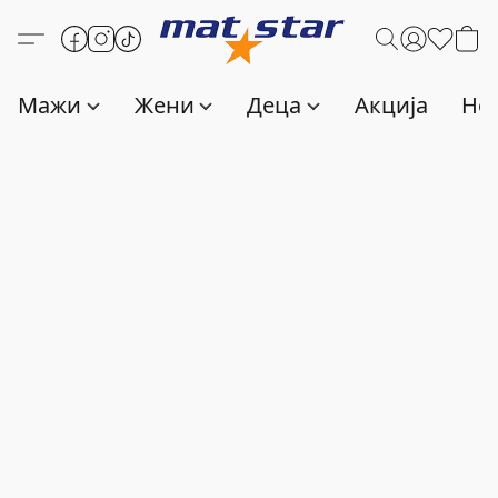
Мажи
Жени
Деца
Акција
Нов