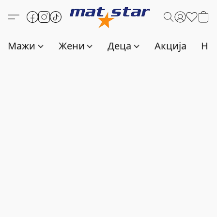
Мажи
Жени
Деца
Акција
Нов