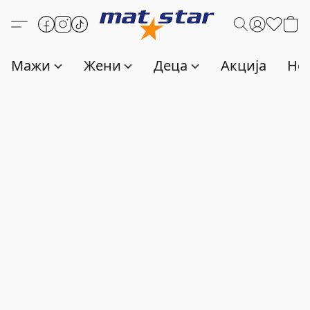
Мажи
Жени
Деца
Акција
Нов