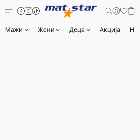
Мажи
Жени
Деца
Акција
Нов