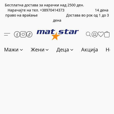
Бесплатна достава за нарачки над
2500
ден.
Нарачајте на тел.
+389
70414373
14 дена
право на враќање Достава во рок од 1 до 3
дена
Мажи
Жени
Деца
Акција
Нов