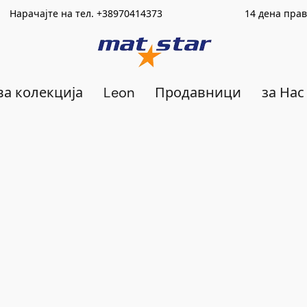
Нарачајте на тел.
+389
70414373
14 дена право на в
а колекција
Leon
Продавници
за Нас