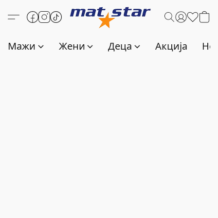
Мажи
Жени
Деца
Акција
Нов