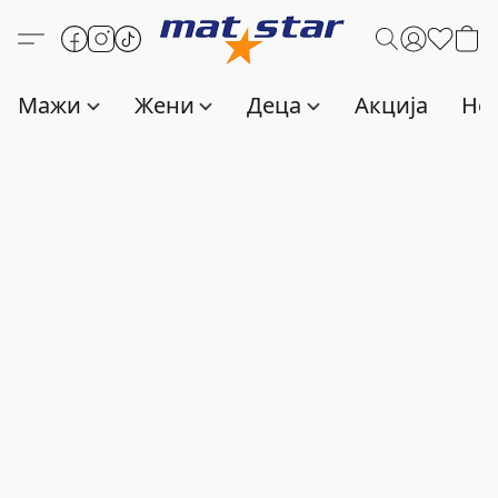
Мажи
Жени
Деца
Акција
Нов