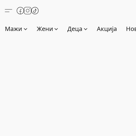
Мажи
Жени
Деца
Акција
Нов