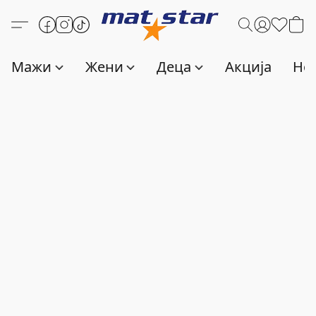
Мажи
Жени
Деца
Акција
Нов