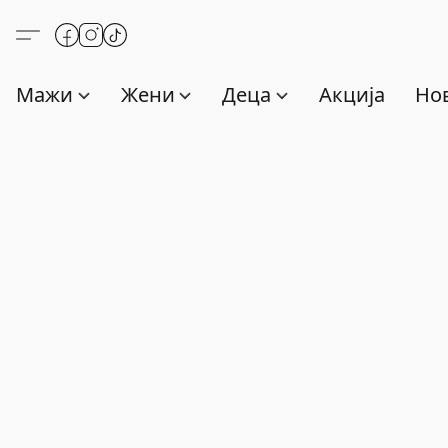
Мажи
Жени
Деца
Акција
Нов