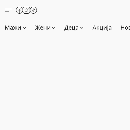
Мажи
Жени
Деца
Акција
Нов